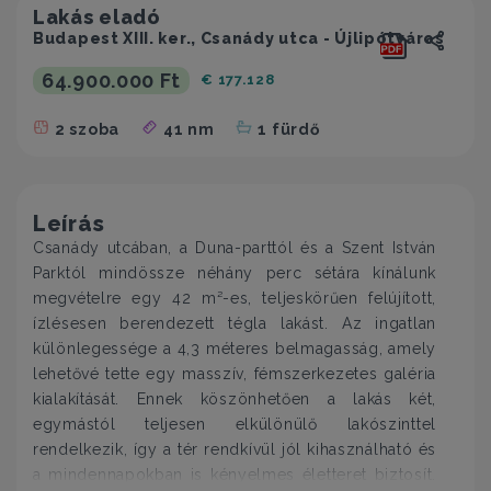
Lakás eladó
Budapest XIII. ker., Csanády utca - Újlipótváros
64.900.000 Ft
€ 177.128
2 szoba
41 nm
1 fürdő
Leírás
Csanády utcában, a Duna-parttól és a Szent István
Parktól mindössze néhány perc sétára kínálunk
megvételre egy 42 m²-es, teljeskörűen felújított,
ízlésesen berendezett tégla lakást. Az ingatlan
különlegessége a 4,3 méteres belmagasság, amely
lehetővé tette egy masszív, fémszerkezetes galéria
kialakítását. Ennek köszönhetően a lakás két,
egymástól teljesen elkülönülő lakószinttel
rendelkezik, így a tér rendkívül jól kihasználható és
a mindennapokban is kényelmes életteret biztosít.