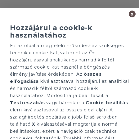
x
Hozzájárul a cookie-k
használatához
Minden ügynökségnek saját tulajdonosa van és önállóan
Ez az oldal a megfelelő működéshez szükséges
működik.
technikai cookie-kat, valamint az Ön
ÁRFOLYAM 07/08/2026
hozzájárulásával analitikai és harmadik féltől
EUR 366.4 HUF
származó cookie-kat használ a böngészési
élmény javítása érdekében. Az
összes
CÉGÜNK
ELÉRHETŐSÉGEINK
elfogadása
kiválasztásával hozzájárul az analitikai
Gruppo T.F.M. Szolgáltató
tecnocasa.hu
és harmadik féltől származó cookie-k
Zrt.
Gruppo T.F.M. Szolgáltató
használatához. Módosíthatja beállításait a
Rólunk
Zrt.
A Tecnocasa csoport
Testreszabás
vagy bármikor a
Cookie-beállítás
1068 Budapest, Király
Munkát keresel?
utca 102
elem kiválasztásával az összes oldal alján. A
+36 1 352 1900
szalaghirdetés bezárása a jobb felső sarokban
info@tecnocasa.hu
található
X
kiválasztásával megtartja a normál
beállításokat, ezért a navigáció csak technikai
cookie-kal folytatódik. További információért