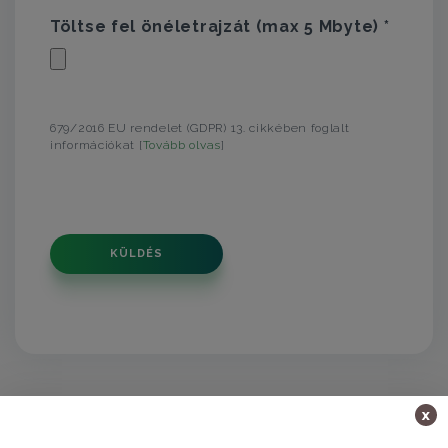
Töltse fel önéletrajzát (max 5 Mbyte) *
679/2016 EU rendelet (GDPR) 13. cikkében foglalt
információkat [
Tovább olvas
]
KÜLDÉS
x