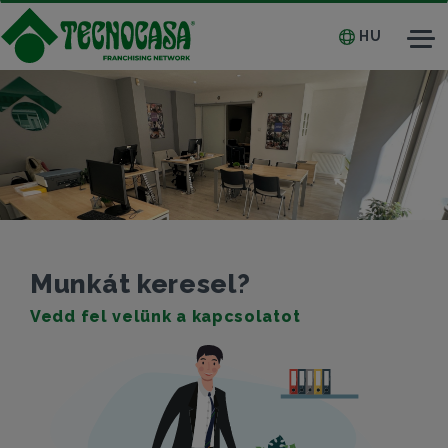
HU
Tog
nav
Munkát keresel?
Vedd fel velünk a kapcsolatot