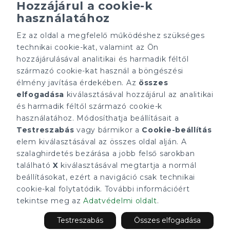
Hozzájárul a cookie-k
használatához
Ez az oldal a megfelelő működéshez szükséges
Minden ügynökségnek saját tulajdonosa van és önállóan
technikai cookie-kat, valamint az Ön
működik.
hozzájárulásával analitikai és harmadik féltől
ÁRFOLYAM 07/08/2026
származó cookie-kat használ a böngészési
EUR 366.4 HUF
élmény javítása érdekében. Az
összes
elfogadása
kiválasztásával hozzájárul az analitikai
CÉGÜNK
ELÉRHETŐSÉGEINK
és harmadik féltől származó cookie-k
Gruppo T.F.M. Szolgáltató
tecnocasa.hu
használatához. Módosíthatja beállításait a
Zrt.
Gruppo T.F.M. Szolgáltató
Testreszabás
vagy bármikor a
Cookie-beállítás
Rólunk
Zrt.
A Tecnocasa csoport
elem kiválasztásával az összes oldal alján. A
1068 Budapest, Király
Munkát keresel?
utca 102
szalaghirdetés bezárása a jobb felső sarokban
+36 1 352 1900
található
X
kiválasztásával megtartja a normál
info@tecnocasa.hu
beállításokat, ezért a navigáció csak technikai
cookie-kal folytatódik. További információért
tekintse meg az
Adatvédelmi oldalt
.
2026 Gruppo T.F.M. Szolgáltató Zrt. - P. IVA 27421275-2-42 - 1068
Budapest, Király utca 102.. Minden ügynökségnek saját
Testreszabás
Összes elfogadása
tulajdonosa van és önállóan működik.