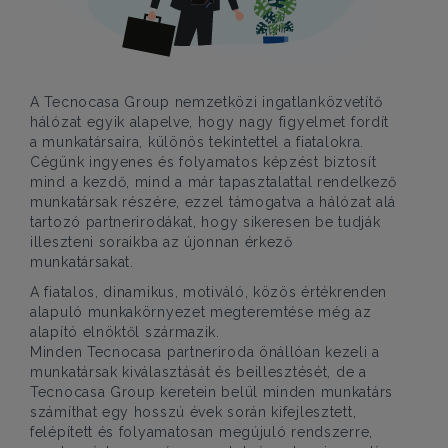
A Tecnocasa Group nemzetközi ingatlanközvetítő
hálózat egyik alapelve, hogy nagy figyelmet fordít
a munkatársaira, különös tekintettel a fiatalokra.
Cégünk ingyenes és folyamatos képzést biztosít
mind a kezdő, mind a már tapasztalattal rendelkező
munkatársak részére, ezzel támogatva a hálózat alá
tartozó partnerirodákat, hogy sikeresen be tudják
illeszteni soraikba az újonnan érkező
munkatársakat.
A fiatalos, dinamikus, motiváló, közös értékrenden
alapuló munkakörnyezet megteremtése még az
alapító elnöktől származik.
Minden Tecnocasa partneriroda önállóan kezeli a
munkatársak kiválasztását és beillesztését, de a
Tecnocasa Group keretein belül minden munkatárs
számíthat egy hosszú évek során kifejlesztett,
felépített és folyamatosan megújuló rendszerre,