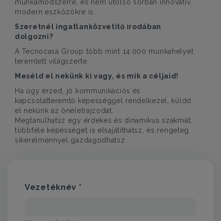
munkamódszerre, és nem utolsó sorban innovatív,
modern eszközökre is.
Szeretnél ingatlanközvetítő irodában
dolgozni?
A Tecnocasa Group több mint 14.000 munkahelyet
teremtett világszerte.
Meséld el nekünk ki vagy, és mik a céljaid!
Ha úgy érzed, jó kommunikációs és
kapcsolatteremtő képességgel rendelkezel, küldd
el nekünk az önéletrajzodat.
Megtanulhatsz egy érdekes és dinamikus szakmát,
többféle képességet is elsajátíthatsz, és rengeteg
sikerélménnyel gazdagodhatsz.
Vezetéknév *