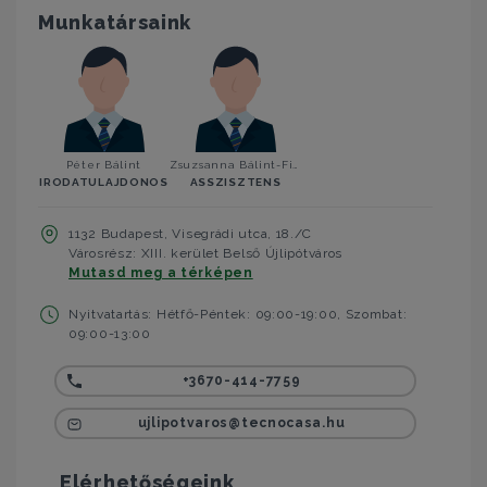
Munkatársaink
Péter Bálint
Zsuzsanna Bálint-Fiedler
IRODATULAJDONOS
ASSZISZTENS
1132 Budapest, Visegrádi utca, 18./C
Városrész: XIII. kerület Belső Újlipótváros
Mutasd meg a térképen
Nyitvatartás: Hétfő-Péntek: 09:00-19:00, Szombat:
09:00-13:00
+3670-414-7759
ujlipotvaros@tecnocasa.hu
Elérhetőségeink