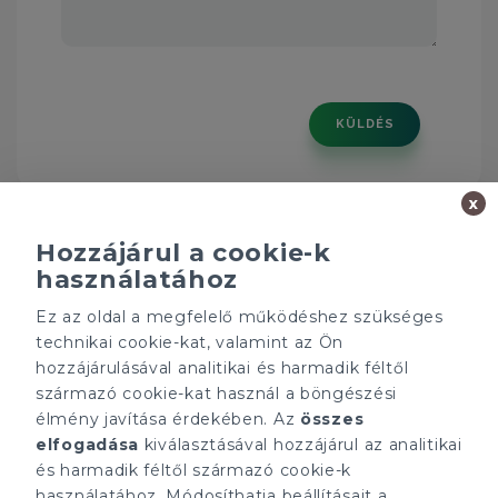
KÜLDÉS
x
Hozzájárul a cookie-k
használatához
Ez az oldal a megfelelő működéshez szükséges
Minden ügynökségnek saját tulajdonosa van és önállóan
technikai cookie-kat, valamint az Ön
működik.
hozzájárulásával analitikai és harmadik féltől
ÁRFOLYAM 07/08/2026
származó cookie-kat használ a böngészési
EUR 366.4 HUF
élmény javítása érdekében. Az
összes
elfogadása
kiválasztásával hozzájárul az analitikai
CÉGÜNK
ELÉRHETŐSÉGEINK
és harmadik féltől származó cookie-k
Gruppo T.F.M. Szolgáltató
tecnocasa.hu
használatához. Módosíthatja beállításait a