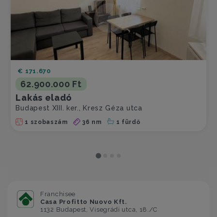
€ 171.670
62.900.000 Ft
Lakás eladó
Budapest XIII. ker., Kresz Géza utca
1 szobaszám
36 nm
1 fürdő
Franchisee
Casa Profitto Nuovo Kft.
1132 Budapest, Visegrádi utca, 18./C